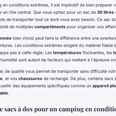
en conditions extrêmes, il est impératif de bien préparer vo
ue un rôle central. Que vous optiez pour un sac de
30 litres
able de transporter tout ce dont vous avez besoin. Ce sac do
 doté de multiples
compartiments
pour organiser vos affair
donnée
bien choisi peut faire la différence entre une aventur
tures. Les conditions extrêmes exigent du matériel fiable e
appe pas à cette règle. Les
températures
fluctuantes, les
t
 l'humidité sont autant de facteurs qui mettent à l'épreuve v
c de qualité vous permet de transporter sans difficulté vot
ge
, et vos
chaussures
de rechange. De plus, certains sacs
ueillir des équipements spécifiques comme un
appareil ph
able
.
de sacs à dos pour un camping en conditi