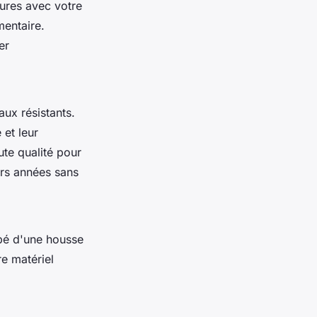
eures avec votre
mentaire.
er
aux résistants.
 et leur
ute qualité pour
urs années sans
ipé d'une housse
re matériel