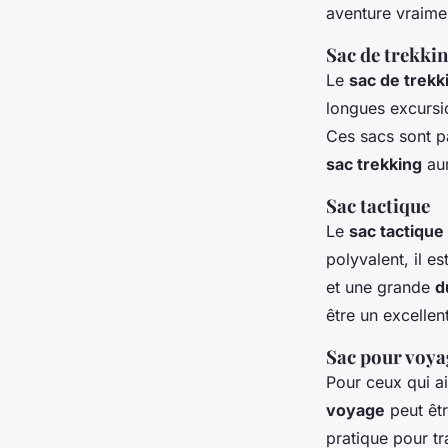
aventure vraime
Sac de trekki
Le
sac de trekk
longues excursi
Ces sacs sont p
sac trekking
au
Sac tactique
Le
sac tactique
polyvalent, il e
et une grande
d
être un excelle
Sac pour voya
Pour ceux qui a
voyage
peut êtr
pratique pour t