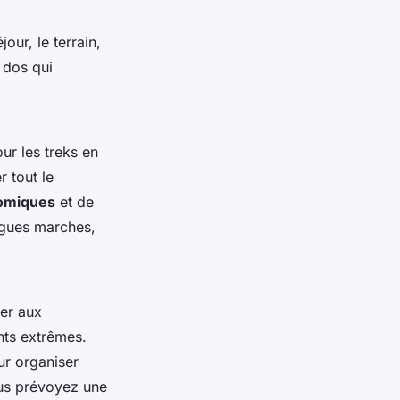
our, le terrain,
 dos qui
our les treks en
r tout le
nomiques
et de
ngues marches,
ter aux
ents extrêmes.
ur organiser
ous prévoyez une