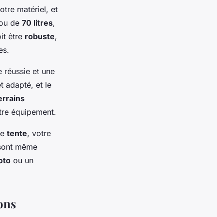
tre matériel, et
ou de
70 litres
,
it être
robuste
,
es.
e réussie et une
t adapté, et le
errains
otre équipement.
re
tente
, votre
 sont même
oto
ou un
ons