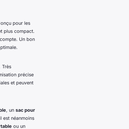
Conçu pour les
et plus compact.
e compte. Un bon
ptimale.
. Très
nisation précise
iales et peuvent
ble
, un
sac pour
il est néanmoins
rtable
ou un