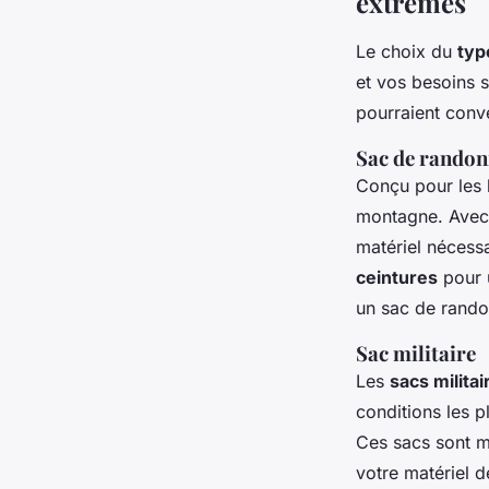
extrêmes
Le choix du
typ
et vos besoins s
pourraient conve
Sac de randon
Conçu pour les 
montagne. Avec u
matériel nécess
ceintures
pour u
un sac de randon
Sac militaire
Les
sacs militai
conditions les p
Ces sacs sont 
votre matériel 