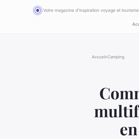
Votre magazine d'inspiration voyage et tourisme
Acc
Accueil
›
Camping
Comme
multi
en