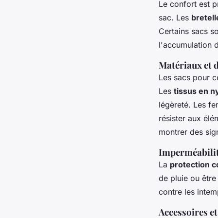
Le confort est p
sac. Les
bretell
Certains sacs s
l'accumulation d
Matériaux et d
Les sacs pour co
Les
tissus en n
légèreté. Les fe
résister aux él
montrer des sig
Imperméabilit
La
protection c
de pluie ou êtr
contre les intem
Accessoires e