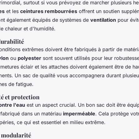
rimordial, surtout si vous prévoyez de marcher plusieurs h
es
et les
ceintures rembourrées
offrent un soutien supplé
ont également équipés de systèmes de
ventilation
pour évit
e chaleur et d'humidité.
urabilité
nditions extrêmes doivent être fabriqués à partir de matéri
ylon
ou
polyester
sont souvent utilisés pour leur robustesse
rmetures éclair et les attaches doivent également être de ha
éments. Un sac de qualité vous accompagnera durant plusie
nes de fatigue.
é et protection
ontre l'eau
est un aspect crucial. Un bon sac doit être équ
e fabriqué dans un matériau
imperméable
. Cela protège vot
péries, ce qui est essentiel en milieu extrême.
t modularité