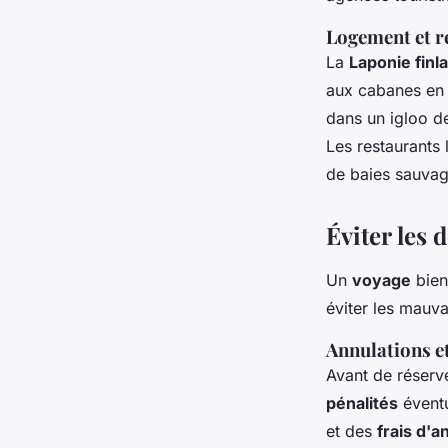
Logement et r
La
Laponie finl
aux cabanes en 
dans un igloo d
Les restaurants
de baies sauvag
Éviter les
Un
voyage
bien
éviter les mauva
Annulations et
Avant de réserv
pénalités
éventu
et des
frais d'a