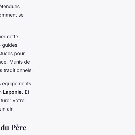
 étendues
comment se
ier cette
 guides
stuces pour
ace. Munis de
s traditionnels.
es équipements
en
Laponie
. Et
turer votre
in air.
 du Père