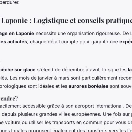
perdurer.
Laponie : Logistique et conseils pratiqu
age en Laponie
nécessite une organisation rigoureuse. De l
es activités
, chaque détail compte pour garantir une
expé
?
pêche sur glace
s'étend de décembre à avril, lorsque les
l
lés. Les mois de janvier à mars sont particulièrement reco
orologiques sont idéales et les
aurores boréales
sont souve
rendre?
acilement accessible grâce à son aéroport international. De
 depuis plusieurs grandes villes européennes. Une fois sur
ne voiture ou utiliser les transports en commun pour vous d
ques locales proposent également des transferts vers les lie