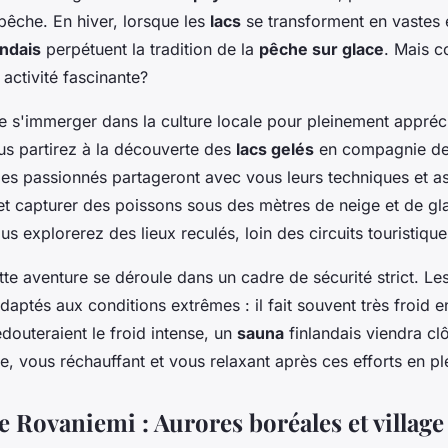
 pêche. En hiver, lorsque les
lacs
se transforment en vastes
andais
perpétuent la tradition de la
pêche sur glace
. Mais 
 activité fascinante?
 de s'immerger dans la culture locale pour pleinement appréc
us partirez à la découverte des
lacs gelés
en compagnie de
es passionnés partageront avec vous leurs techniques et a
 et capturer des poissons sous des mètres de neige et de gl
ous explorerez des lieux reculés, loin des circuits touristique
te aventure se déroule dans un cadre de sécurité strict. L
adaptés aux conditions extrêmes : il fait souvent très froid 
douteraient le froid intense, un
sauna
finlandais viendra clô
, vous réchauffant et vous relaxant après ces efforts en ple
e Rovaniemi : Aurores boréales et village