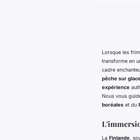
Lorsque les frim
transforme en u
cadre enchanteur
pêche sur glac
expérience
auth
Nous vous guide
boréales
et du
L'immersio
La
Finlande
, s