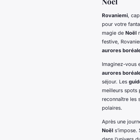
Noël
Rovaniemi
, cap
pour votre fanta
magie de
Noël
r
festive, Rovani
aurores boréal
Imaginez-vous e
aurores boréal
séjour. Les
guid
meilleurs spots
reconnaître les 
polaires.
Après une journ
Noël
s’impose. S
dans l’univers d