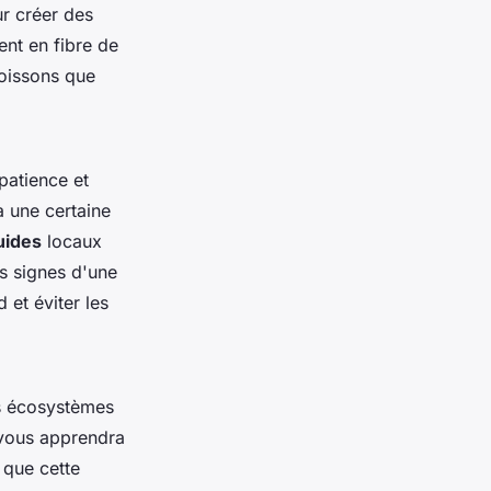
ur créer des
ent en fibre de
poissons que
patience et
à une certaine
uides
locaux
s signes d'une
 et éviter les
es écosystèmes
 vous apprendra
 que cette