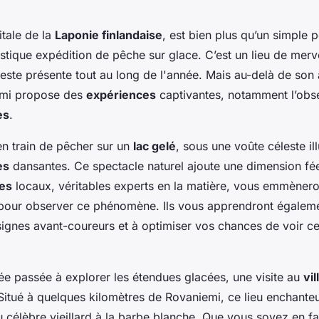
itale de la
Laponie finlandaise
, est bien plus qu’un simple 
stique expédition de pêche sur glace. C’est un lieu de merve
este présente tout au long de l'année. Mais au-delà de so
emi propose des
expériences
captivantes, notamment l’obs
es
.
n train de pêcher sur un
lac gelé
, sous une voûte céleste i
es
dansantes. Ce spectacle naturel ajoute une dimension fée
es
locaux, véritables experts en la matière, vous emmènero
 pour observer ce phénomène. Ils vous apprendront égalem
signes avant-coureurs et à optimiser vos chances de voir c
ée passée à explorer les étendues glacées, une visite au
vi
itué à quelques kilomètres de Rovaniemi, ce lieu enchante
u célèbre vieillard à la barbe blanche. Que vous soyez en fa