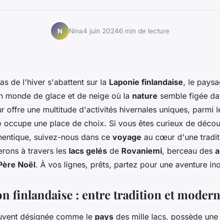
Nina
4 juin 2024
6 min de lecture
N
as de l'hiver s'abattent sur la
Laponie finlandaise
, le pays
n monde de glace et de neige où la
nature
semble figée da
 offre une multitude d'activités hivernales uniques, parmi l
e
occupe une place de choix. Si vous êtes curieux de découv
entique, suivez-nous dans ce
voyage
au cœur d'une tradit
rons à travers les
lacs gelés
de
Rovaniemi
, berceau des
a
Père Noël
. À vos lignes, prêts, partez pour une aventure ino
n finlandaise : entre tradition et modern
ouvent désignée comme le
pays
des mille lacs, possède une 