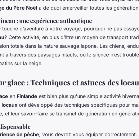
age du Père Noël
a de quoi émerveiller toutes les génération
aîneau : une expérience authentique
e touche d’aventure à votre voyage, pourquoi ne pas essay
au
? Cette activité, en plus d’être un moyen de transport trad
ion totale dans la nature sauvage lapone. Les chiens, endur
à travers des paysages intacts, où le silence n’est troublé
atins sur la neige.
r glace : Techniques et astuces des loca
lace
en
Finlande
est bien plus qu'une simple activité hivernal
s
locaux
ont développé des techniques spécifiques pour max
, et leur savoir-faire se transmet de génération en générati
ndispensable
rience de pêche
, vous devrez vous équiper correctement.