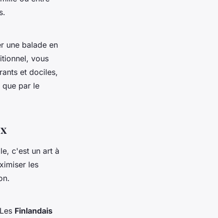
s.
er une balade en
itionnel, vous
ants et dociles,
 que par le
ux
e, c'est un art à
imiser les
on.
 Les
Finlandais