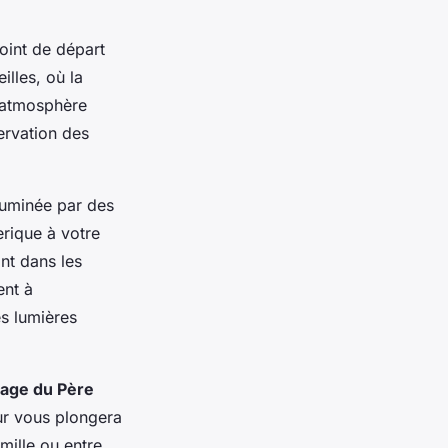
point de départ
illes, où la
n atmosphère
ervation des
lluminée par des
rique à votre
nt dans les
ent à
es lumières
llage du Père
ur vous plongera
mille ou entre