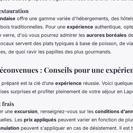
estauration
andaise
offre une gamme variée d'hébergements, des hôtels
bois traditionnelles. Pour une
expérience
authentique, opte
e verre, d'où vous pourrez admirer les
aurores boréales
dep
 locaux servent des plats typiques à base de poisson, de vi
es, de quoi ravir les papilles des plus gourmands.
 déconvenues : Conseils pour une expérie
 préparé est la clé d’une
expérience
réussie. Voici quelque
ises surprises et profiter pleinement de votre séjour en Lap
 frais
er une
excursion
, renseignez-vous sur les
conditions d'ann
elles. Les
prix appliqués
peuvent varier en fonction de plus
nnulation
peuvent s'appliquer en cas de désistement. Il est 