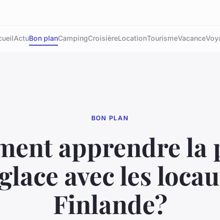
ueil
Actu
Bon plan
Camping
Croisière
Location
Tourisme
Vacance
Voy
BON PLAN
ent apprendre la 
glace avec les loca
Finlande?