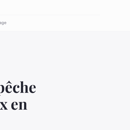
age
pêche
ux en