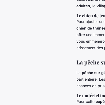
adultes
, le
vill
Le chien de tr
Pour ajouter un
chien de traîne
offre une immers
vous emmèneront 
crissement des p
La pêche su
La
pêche sur g
part entière. Le
chances de prise
Le matériel i
Pour cette
expé