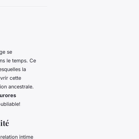
age se
ns le temps. Ce
esquelles la
rir cette
ion ancestrale.
urores
ubliable!
ité
relation intime