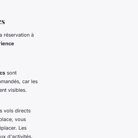
es
a réservation à
rience
acs
sont
mmandés, car les
nt visibles.
s vols directs
 place, vous
éplacer. Les
ux d'activités.