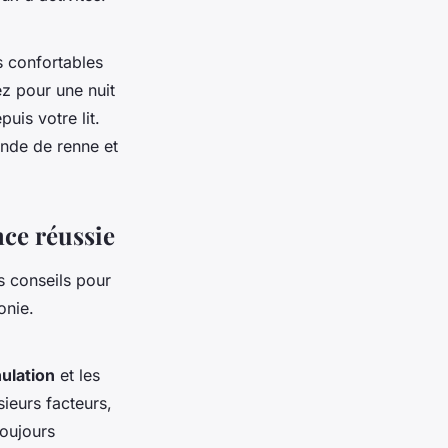
 confortables
z pour une nuit
uis votre lit.
ande de renne et
nce réussie
s conseils pour
onie.
ulation
et les
ieurs facteurs,
toujours