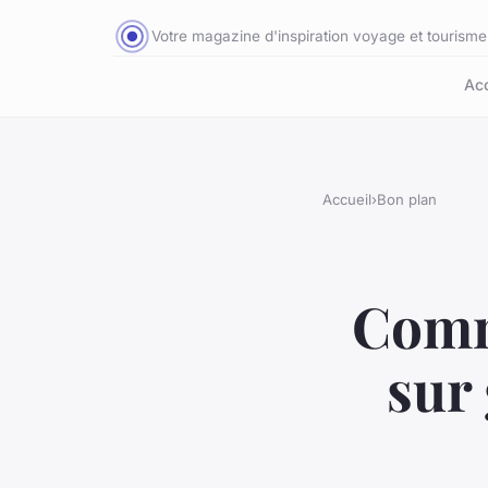
Votre magazine d'inspiration voyage et tourisme
Acc
Accueil
›
Bon plan
Comm
sur 