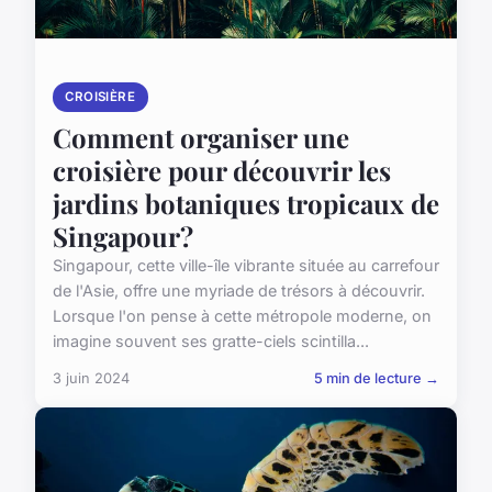
CROISIÈRE
Comment organiser une
croisière pour découvrir les
jardins botaniques tropicaux de
Singapour?
Singapour, cette ville-île vibrante située au carrefour
de l'Asie, offre une myriade de trésors à découvrir.
Lorsque l'on pense à cette métropole moderne, on
imagine souvent ses gratte-ciels scintilla...
3 juin 2024
5 min de lecture →